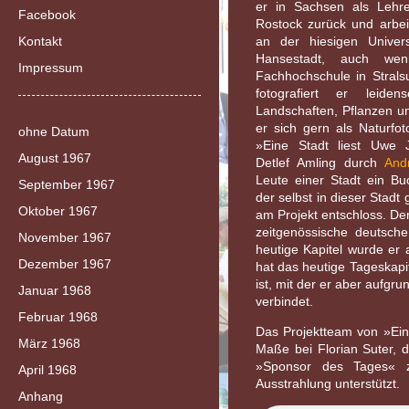
er in Sachsen als Lehre
Facebook
Rostock zurück und arbei
Kontakt
an der hiesigen Univers
Hansestadt, auch w
Impressum
Fachhochschule in Stralsun
fotografiert er leiden
Landschaften, Pflanzen 
er sich gern als Naturfo
ohne Datum
»Eine Stadt liest Uwe
August 1967
Detlef Amling durch
And
Leute einer Stadt ein Bu
September 1967
der selbst in dieser Stadt 
Oktober 1967
am Projekt entschloss. De
zeitgenössische deutsche
November 1967
heutige Kapitel wurde er 
Dezember 1967
hat das heutige Tageskapi
ist, mit der er aber aufg
Januar 1968
verbindet.
Februar 1968
Das Projektteam von »Ein
März 1968
Maße bei Florian Suter, d
»Sponsor des Tages« z
April 1968
Ausstrahlung unterstützt.
Anhang