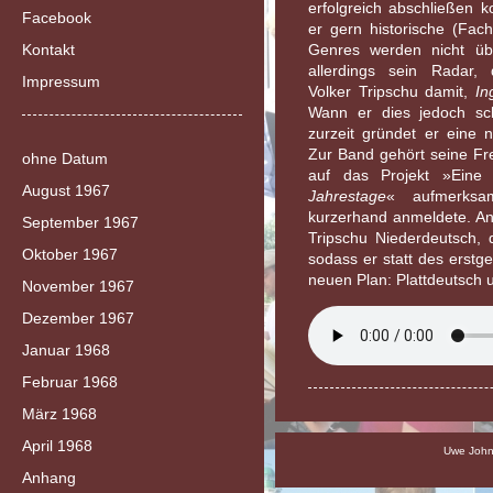
erfolgreich abschließen ko
Facebook
er gern historische (Fac
Kontakt
Genres werden nicht üb
allerdings sein Radar, 
Impressum
Volker Tripschu damit,
In
Wann er dies jedoch sch
zurzeit gründet er eine
Zur Band gehört seine F
ohne Datum
auf das Projekt »Eine
August 1967
Jahrestage
« aufmerksa
kurzerhand anmeldete. An 
September 1967
Tripschu Niederdeutsch, 
Oktober 1967
sodass er statt des erstg
neuen Plan: Plattdeutsch 
November 1967
Dezember 1967
Januar 1968
Februar 1968
März 1968
April 1968
Uwe Johns
Anhang