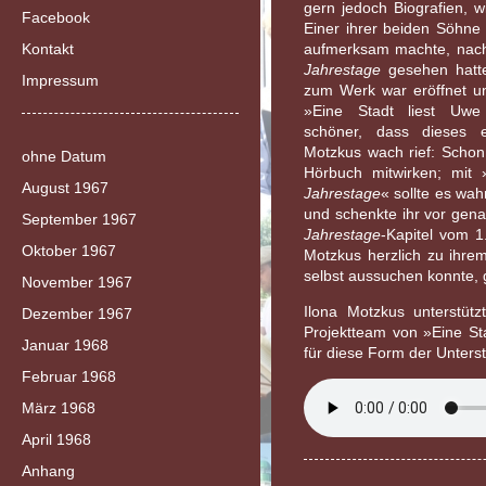
gern jedoch Biografien, 
Facebook
Einer ihrer beiden Söhne
Kontakt
aufmerksam machte, nachd
Jahrestage
gesehen hatt
Impressum
zum Werk war eröffnet un
»Eine Stadt liest Uw
schöner, dass dieses e
Motzkus wach rief: Schon 
ohne Datum
Hörbuch mitwirken; mit 
August 1967
Jahrestage
« sollte es wa
und schenkte ihr vor gen
September 1967
Jahrestage
-Kapitel vom 1
Oktober 1967
Motzkus herzlich zu ihrem
selbst aussuchen konnte, g
November 1967
Ilona Motzkus unterstüt
Dezember 1967
Projektteam von »Eine St
Januar 1968
für diese Form der Unters
Februar 1968
März 1968
April 1968
Anhang