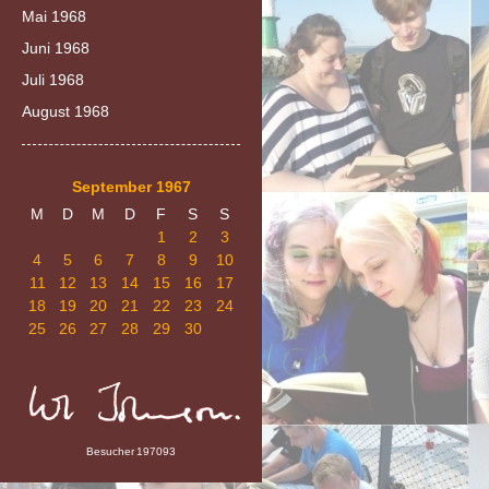
Mai 1968
Juni 1968
Juli 1968
August 1968
September 1967
M
D
M
D
F
S
S
1
2
3
4
5
6
7
8
9
10
11
12
13
14
15
16
17
18
19
20
21
22
23
24
25
26
27
28
29
30
Besucher
197093