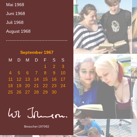
Mai 1968
Juni 1968
Juli 1968
August 1968
September 1967
M
D
M
D
F
S
S
1
2
3
4
5
6
7
8
9
10
11
12
13
14
15
16
17
18
19
20
21
22
23
24
25
26
27
28
29
30
Besucher
197092