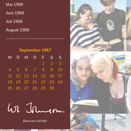
Mai 1968
Juni 1968
Juli 1968
August 1968
September 1967
M
D
M
D
F
S
S
1
2
3
4
5
6
7
8
9
10
11
12
13
14
15
16
17
18
19
20
21
22
23
24
25
26
27
28
29
30
Besucher
197092