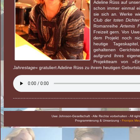
Adeline Rüss auf unser
schon immer einmal ein
sie sich an. Werke w
Club der toten Dichter
Romanreihe
Artemis 
Freizeit gern. Von Uwe
dem Projekt noch nic
heutige Tageskapit
gehaltenen Gerichtstei
aufgrund ihres eigen
Projektteam von »Ei
Jahrestage
« gratuliert Adeline Rüss zu ihrem heutigen Geburtst
Uwe Johnson-Gesellschaft - Alle Rechte vorbehalten - All rig
Programmierung & Umsetzung -
Frontpix Me