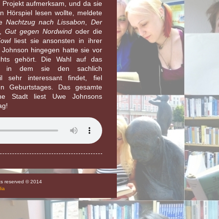
 Projekt aufmerksam, und da sie
 Hörspiel lesen wollte, meldete
ie
Nachtzug nach Lissabon
,
Der
,
Gut gegen Nordwind
oder die
Fowl
liest sie ansonsten in ihrer
 Johnson hingegen hatte sie vor
hts gehört. Die Wahl auf das
el, in dem sie den sachlich
l sehr interessant findet, fiel
en Geburtstages. Das gesamte
ne Stadt liest Uwe Johnsons
ag!
hts reserved © 2014
dia